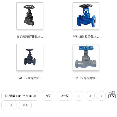
J61Y锻钢焊接截止...
WJ41H波纹管截止...
J41H/Y锻钢法兰...
J11H/Y铸钢内螺...
转到
总记录数：[14] 当前 [1]/[3]
首页
上一页
1
2
3
下一页
尾页