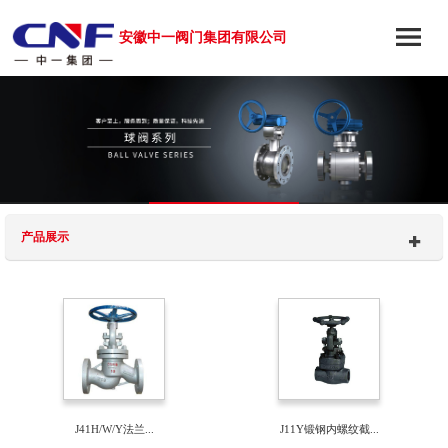
安徽中一阀门集团有限公司
产品展示
J41H/W/Y法兰...
J11Y锻钢内螺纹截...