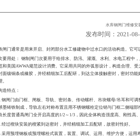
水库钢闸门维修安
发布时间：2021-08-25
铁闸门通常是用来开启、封闭部分水工修建物中过水口的活动构造。它可
次要用处： 钢制闸门次要用于给排水、防汛、灌溉、水利、水电工程中
范和美国AWWA规范设计消费。它采用共同的外弧形设计，构造合理、
封面镶铜条或橡胶，并经精细加工后配研，到达立体接触密封，密封功能
理。
构造特点：
1.钢闸门由门框、闸板、导轨、密封条、传动螺杆、吊块螺母/吊耳和可
球墨铸铁制成，导轨左右对称布置且用不锈钢螺栓定位销与门框二侧端部
1
2
3
轨长度普通爲闸门全开启高度的1/2～1/3，因此全体构造强度高、刚性
2.经过楔块安装的楔紧到达密封，并经精细加工后配研，故密封性好。
3.采用预埋钢板或预埋螺栓式装置，装置、调试、运用、维护方便，运用