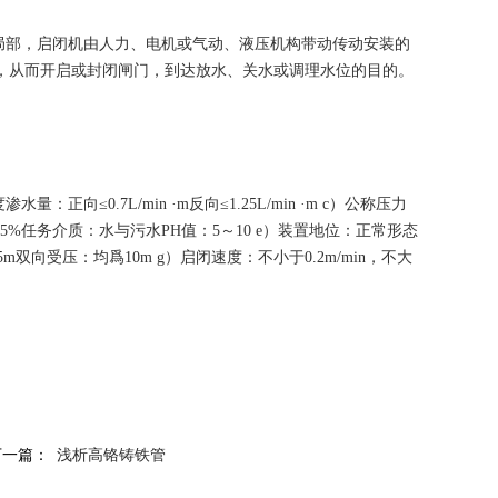
局部，启闭机由人力、电机或气动、液压机构带动传动安装的
，从而开启或封闭闸门，到达放水、关水或调理水位的目的。
向≤0.7L/min ·m反向≤1.25L/min ·m c）公称压力
度：95%任务介质：水与污水PH值：5～10 e）装置地位：正常形态
向受压：均爲10m g）启闭速度：不小于0.2m/min，不大
下一篇：
浅析高铬铸铁管