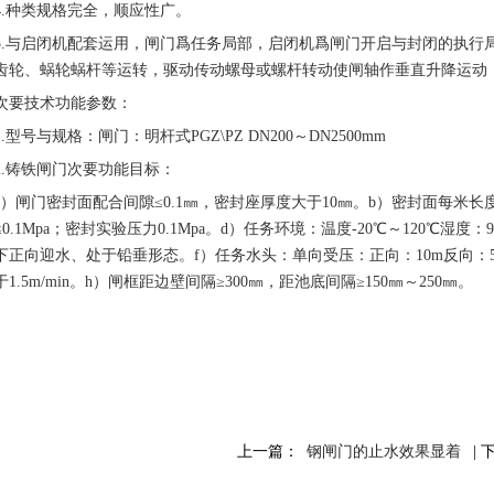
4.种类规格完全，顺应性广。
5.与启闭机配套运用，闸门爲任务局部，启闭机爲闸门开启与封闭的执行
齿轮、蜗轮蜗杆等运转，驱动传动螺母或螺杆转动使闸轴作垂直升降运动
次要技术功能参数：
1.型号与规格：闸门：明杆式PGZ\PZ DN200～DN2500mm
2.铸铁闸门次要功能目标：
a）闸门密封面配合间隙≤0.1㎜，密封座厚度大于10㎜。b）密封面每米长度渗水量：正
≤0.1Mpa；密封实验压力0.1Mpa。d）任务环境：温度-20℃～120℃湿
下正向迎水、处于铅垂形态。f）任务水头：单向受压：正向：10m反向：5m双
于1.5m/min。h）闸框距边壁间隔≥300㎜，距池底间隔≥150㎜～250㎜。
上一篇：
钢闸门的止水效果显着
| 