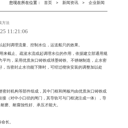
您现在所在位置：
首页
>
新闻资讯
>
企业新闻
装方法
 11:21:06
以起到调理流量、控制水位，运送船只的效果。
，用来截止、疏浚水流或起调理水位的作用，依据建立部通用规
受力平均，采用优质灰口铸铁或球墨铸铁、不锈钢制造，止水密
好，当密封止水功能下降时，可经过楔块安装的调整加以处
调整密封机构等部件组成，其中门框和闸板均由优质灰口铸铁或
衔接（对中小口径的闸门，其导轨可与门框浇注成一体），导
高、耐磨、耐腐蚀性好、承压才能大。
寿命长。